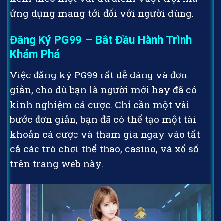
ứng dụng mang tới đối với người dùng.
Đăng Ký PG99 – Bắt Đầu Hành Trình
Khám Phá
Việc đăng ký PG99 rất dễ dàng và đơn
giản, cho dù bạn là người mới hay đã có
kinh nghiệm cá cược. Chỉ cần một vài
bước đơn giản, bạn đã có thể tạo một tài
khoản cá cược và tham gia ngay vào tất
cả các trò chơi thể thao, casino, và xổ số
trên trang web này.