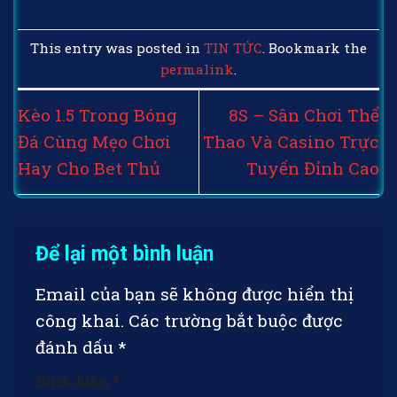
This entry was posted in
TIN TỨC
. Bookmark the
permalink
.
Kèo 1.5 Trong Bóng
8S – Sân Chơi Thể
Đá Cùng Mẹo Chơi
Thao Và Casino Trực
Hay Cho Bet Thủ
Tuyến Đỉnh Cao
Để lại một bình luận
Email của bạn sẽ không được hiển thị
công khai.
Các trường bắt buộc được
đánh dấu
*
Bình luận
*