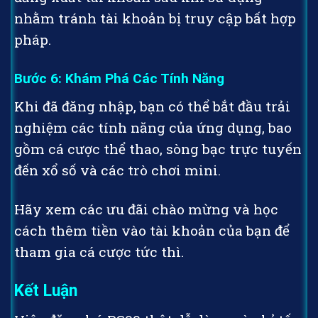
nhằm tránh tài khoản bị truy cập bất hợp
pháp.
Bước 6: Khám Phá Các Tính Năng
Khi đã đăng nhập, bạn có thể bắt đầu trải
nghiệm các tính năng của ứng dụng, bao
gồm cá cược thể thao, sòng bạc trực tuyến
đến xổ số và các trò chơi mini.
Hãy xem các ưu đãi chào mừng và học
cách thêm tiền vào tài khoản của bạn để
tham gia cá cược tức thì.
Kết Luận