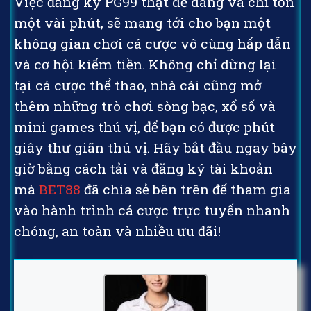
Việc đăng ký PG99 thật dễ dàng và chỉ tốn
một vài phút, sẽ mang tới cho bạn một
không gian chơi cá cược vô cùng hấp dẫn
và cơ hội kiếm tiền. Không chỉ dừng lại
tại cá cược thể thao, nhà cái cũng mở
thêm những trò chơi sòng bạc, xổ số và
mini games thú vị, để bạn có được phút
giây thư giãn thú vị. Hãy bắt đầu ngay bây
giờ bằng cách tải và đăng ký tài khoản
mà
BET88
đã chia sẻ bên trên để tham gia
vào hành trình cá cược trực tuyến nhanh
chóng, an toàn và nhiều ưu đãi!