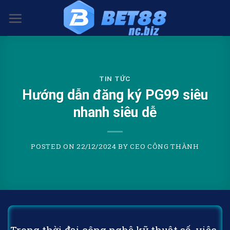
Skip
to
content
TIN TỨC
Hướng dẫn đăng ký PG99 siêu
nhanh siêu dễ
POSTED ON
22/12/2024
BY
CEO CÔNG THÀNH
Trong thời đại công nghệ kỹ thuật số, việc