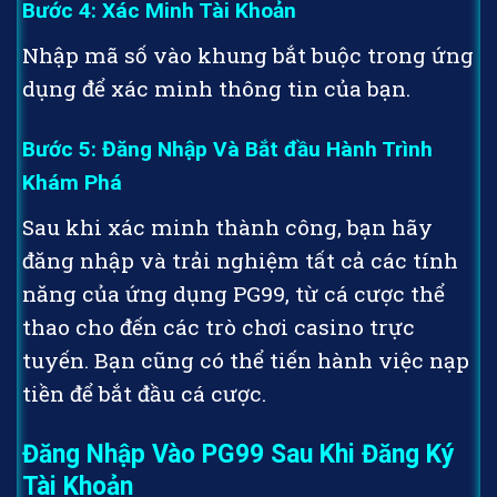
Bước 4: Xác Minh Tài Khoản
Nhập mã số vào khung bắt buộc trong ứng
dụng để xác minh thông tin của bạn.
Bước 5: Đăng Nhập Và Bắt đầu Hành Trình
Khám Phá
Sau khi xác minh thành công, bạn hãy
đăng nhập và trải nghiệm tất cả các tính
năng của ứng dụng PG99, từ cá cược thể
thao cho đến các trò chơi casino trực
tuyến. Bạn cũng có thể tiến hành việc nạp
tiền để bắt đầu cá cược.
Đăng Nhập Vào PG99 Sau Khi Đăng Ký
Tài Khoản