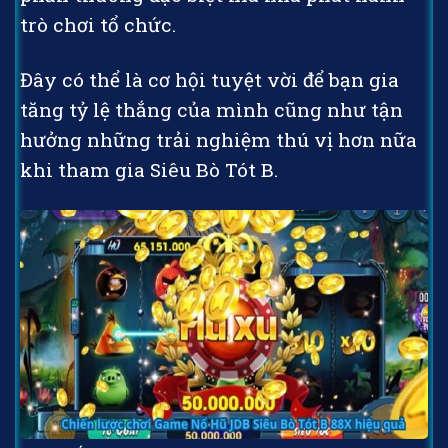
trò chơi tổ chức.
Đây có thể là cơ hội tuyệt vời để bạn gia
tăng tỷ lệ thắng của mình cũng như tận
hưởng những trải nghiệm thú vị hơn nữa
khi tham gia Siêu Bò Tót B.