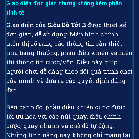
Giao diện đơn giản nhưng không kém phần
tinh tế
Giao diện của
Siêu Bò Tót B
được thiết kế
đơn giản, dễ sử dụng. Màn hình chính
hiển thị rõ ràng các thông tin cần thiết
như bảng thưởng, phần điều khiển và hiển
thị thông tin cược/vốn. Điều này giúp
người chơi dễ dàng theo dõi quá trình chơi
của mình và đưa ra các quyết định đúng
đắn.
Bên cạnh đó, phần điều khiển cũng được
tối ưu hóa với các nút quay, điều chỉnh
cược, quay nhanh và chế độ tự động.
Những tính năng này không chỉ mang lại