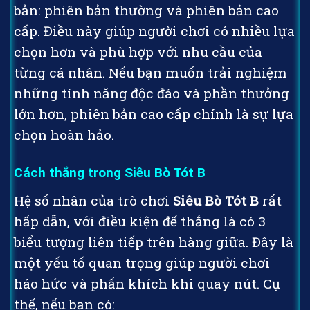
bản: phiên bản thường và phiên bản cao
cấp. Điều này giúp người chơi có nhiều lựa
chọn hơn và phù hợp với nhu cầu của
từng cá nhân. Nếu bạn muốn trải nghiệm
những tính năng độc đáo và phần thưởng
lớn hơn, phiên bản cao cấp chính là sự lựa
chọn hoàn hảo.
Cách thắng trong Siêu Bò Tót B
Hệ số nhân của trò chơi
Siêu Bò Tót B
rất
hấp dẫn, với điều kiện để thắng là có 3
biểu tượng liên tiếp trên hàng giữa. Đây là
một yếu tố quan trọng giúp người chơi
háo hức và phấn khích khi quay nút. Cụ
thể, nếu bạn có: