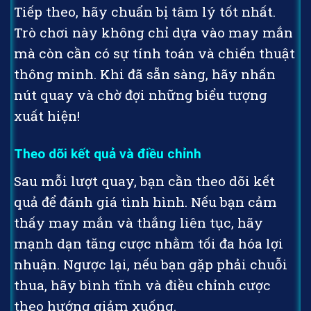
Tiếp theo, hãy chuẩn bị tâm lý tốt nhất.
Trò chơi này không chỉ dựa vào may mắn
mà còn cần có sự tính toán và chiến thuật
thông minh. Khi đã sẵn sàng, hãy nhấn
nút quay và chờ đợi những biểu tượng
xuất hiện!
Theo dõi kết quả và điều chỉnh
Sau mỗi lượt quay, bạn cần theo dõi kết
quả để đánh giá tình hình. Nếu bạn cảm
thấy may mắn và thắng liên tục, hãy
mạnh dạn tăng cược nhằm tối đa hóa lợi
nhuận. Ngược lại, nếu bạn gặp phải chuỗi
thua, hãy bình tĩnh và điều chỉnh cược
theo hướng giảm xuống.