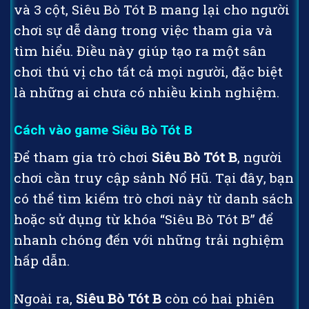
và 3 cột, Siêu Bò Tót B mang lại cho người
chơi sự dễ dàng trong việc tham gia và
tìm hiểu. Điều này giúp tạo ra một sân
chơi thú vị cho tất cả mọi người, đặc biệt
là những ai chưa có nhiều kinh nghiệm.
Cách vào game Siêu Bò Tót B
Để tham gia trò chơi
Siêu Bò Tót B
, người
chơi cần truy cập sảnh Nổ Hũ. Tại đây, bạn
có thể tìm kiếm trò chơi này từ danh sách
hoặc sử dụng từ khóa “Siêu Bò Tót B” để
nhanh chóng đến với những trải nghiệm
hấp dẫn.
Ngoài ra,
Siêu Bò Tót B
còn có hai phiên