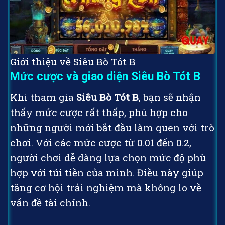
Giới thiệu về Siêu Bò Tót B
Mức cược và giao diện Siêu Bò Tót B
Khi tham gia
Siêu Bò Tót B
, bạn sẽ nhận
thấy mức cược rất thấp, phù hợp cho
những người mới bắt đầu làm quen với trò
chơi. Với các mức cược từ 0.01 đến 0.2,
người chơi dễ dàng lựa chọn mức độ phù
hợp với túi tiền của mình. Điều này giúp
tăng cơ hội trải nghiệm mà không lo về
vấn đề tài chính.